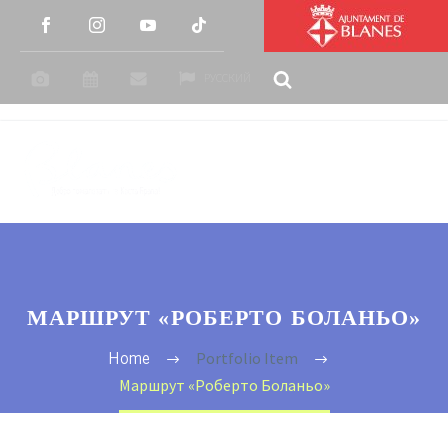
РУССКИЙ
МАРШРУТ «РОБЕРТО БОЛАНЬО»
Portfolio Item
Home
Маршрут «Роберто Боланьо»