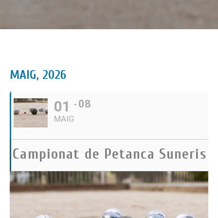
MAIG, 2026
01
08
MAIG
Campionat de Petanca Suneris