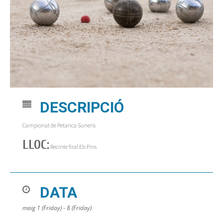
DESCRIPCIÓ
Campionat de Petanca Suneris
LLOC:
Recinte firal Els Pins
DATA
maig 1 (Friday) - 8 (Friday)