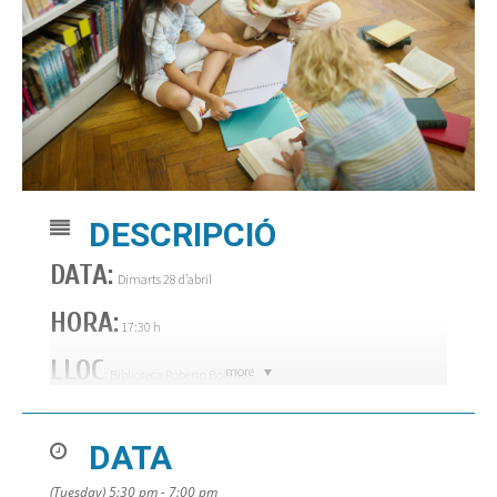
DESCRIPCIÓ
DATA:
Dimarts 28 d’abril
HORA:
17:30 h
LLOC
more
: Biblioteca Roberto Bolaño
De Míriam Bonastre Tur per a nens i nenes de 10 i 11 anys.
DATA
Places limitades. Informació i inscripcions a la biblioteca.
(Tuesday) 5:30 pm - 7:00 pm