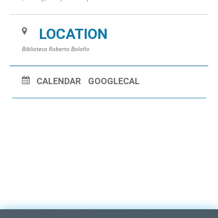
Més informació al Bloc:
https://biblioteca.blanes.cat/
salainfantil/club-de-
lectura-
infantil/
LOCATION
Biblioteca Roberto Bolaño
CALENDAR
GOOGLECAL