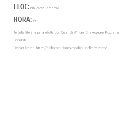
LLOC:
Biblioteca Comarcal
HORA:
19 h
Tertúlia literària per a adults: Juli Cèsar, de William Shakespeare. Programa
LiceuBib.
Pòdcast literari: https://biblioteca.blanes.cat/dijousdelletresimots/