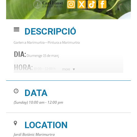
DESCRIPCIÓ
Garten a
Marimurtra
—
Pintura a Marimurtra
DIA:
Diumenge 15 de març
HORA:
10:00
—
12:00 h
more
LLOC:
Jardí Botànic Marimurtra
DATA
(Sunday) 10:00 am - 12:00 pm
LOCATION
Jardí Botànic Marimurtra