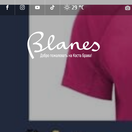
29 °
C