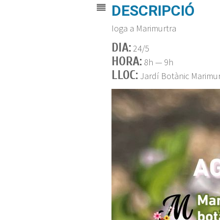
DESCRIPCIÓ
Ioga a Marimurtra
DIA:
24/5
HORA:
8h — 9h
LLOC:
Jardí Botànic Marimur