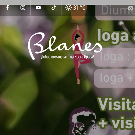
31 °
C