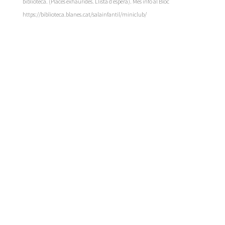
biblioteca. (Places exhaurides. Llista d’espera). Més info al Bloc
https://biblioteca.blanes.cat/salainfantil/miniclub/