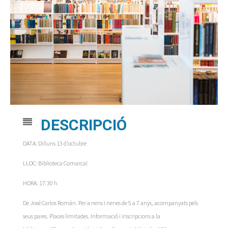
DESCRIPCIÓ
DATA: Dilluns 13 d’octubre
LLOC: Biblioteca Comarcal
HORA: 17:30 h
De José Carlos Román. Per a nens i nenes de 5 a 7 anys, acompanyats pels
seus pares. Places limitades. Informació i inscripcions a la