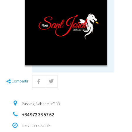
Compartir
Passeig S'Abanell nº 33
+34 972 33 57 62
De 23:00 a 6:00 h