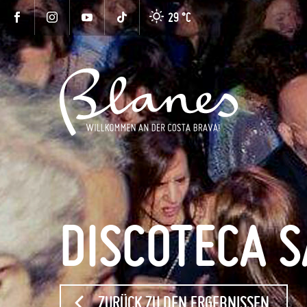
29 °
C
DISCOTECA S
ZURÜCK ZU DEN ERGEBNISSEN