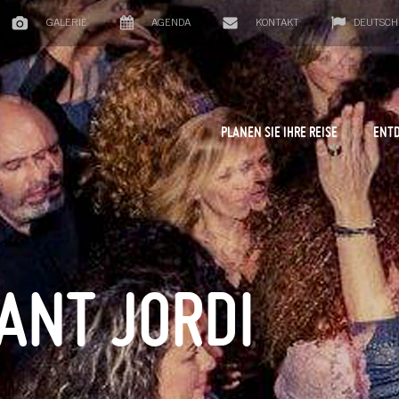
GALERIE
AGENDA
KONTAKT
DEUTSCH
PLANEN SIE IHRE REISE
ENTD
ANT JORDI