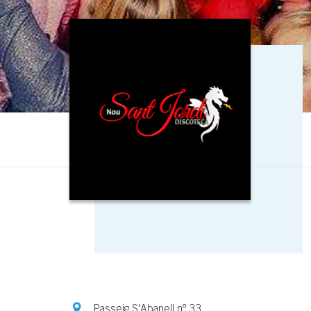
Passeig S'Abanell nº 33