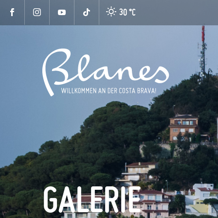
30 °
C
GALERIE