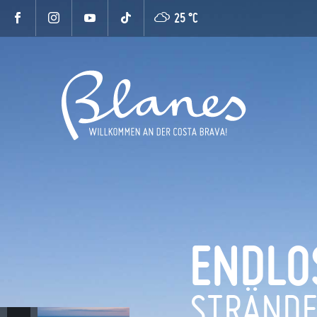
25 °
C
ENDLO
STRÄND