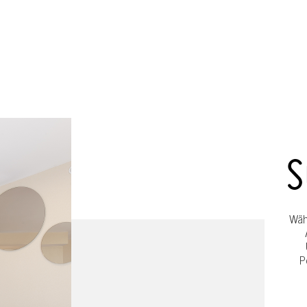
S
Wäh
P