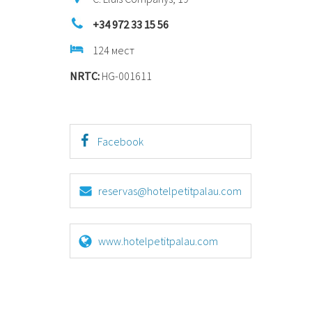
+34 972 33 15 56
124 мест
NRTC:
HG-001611
Facebook
reservas@hotelpetitpalau.com
www.hotelpetitpalau.com