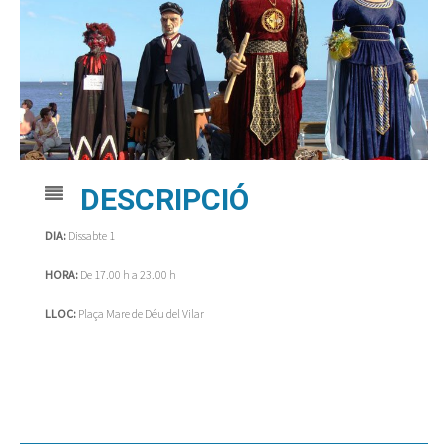
DESCRIPCIÓ
DIA:
Dissabte 1
HORA:
De 17.00 h a 23.00 h
LLOC:
Plaça Mare de Déu del Vilar