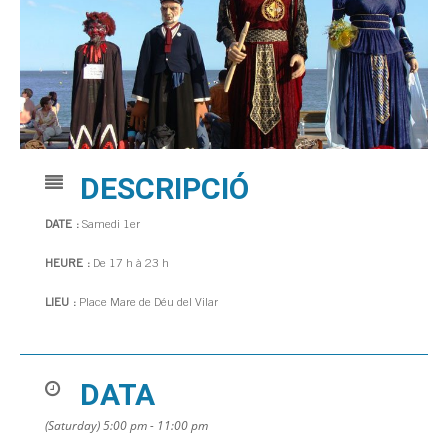
DESCRIPCIÓ
DATE :
Samedi 1er
HEURE :
De 17 h à 23 h
LIEU :
Place Mare de Déu del Vilar
DATA
(Saturday) 5:00 pm - 11:00 pm