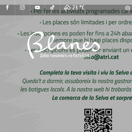
23 °
C