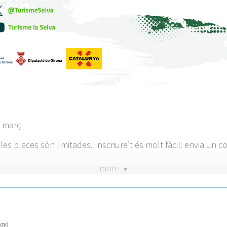
e març
les places són limitades. Inscriure’t és molt fàcil: envia un c
more
ay)