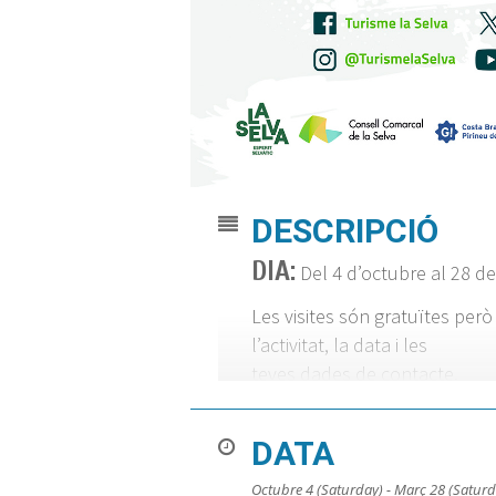
DESCRIPCIÓ
DIA:
Del 4 d’octubre al 28 d
Les visites són gratuïtes però 
l’activitat, la data i les
teves dades de contacte.
DATA
Octubre 4 (Saturday) - Març 28 (Saturd