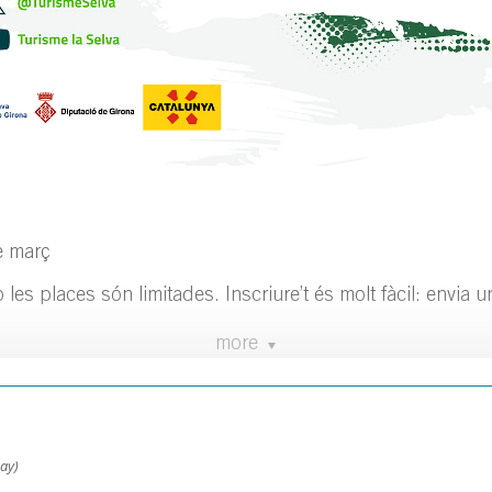
e març
 les places són limitades. Inscriure’t és molt fàcil: envia u
more
ay)