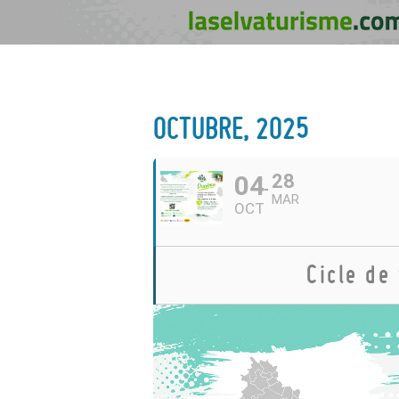
OCTUBRE, 2025
04
28
MAR
OCT
Cicle de