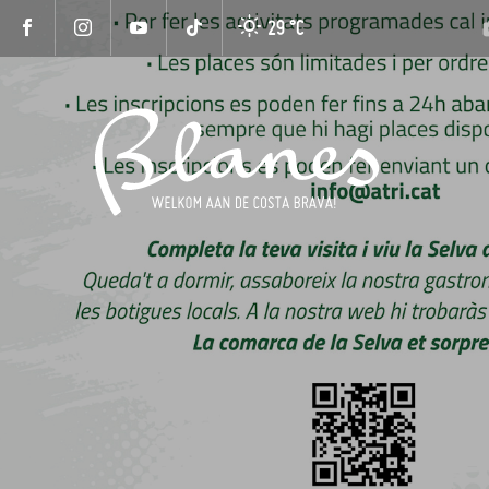
29 °
C