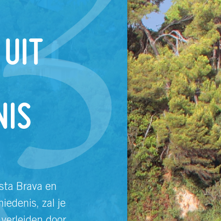
 UIT
NIS
sta Brava en
edenis, zal je