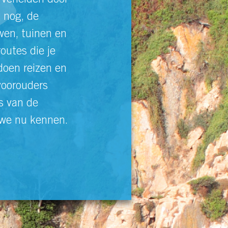
verleiden door
 nog, de
en, tuinen en
utes die je
doen reizen en
voorouders
s van de
 we nu kennen.