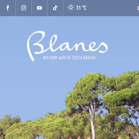
31 °
C