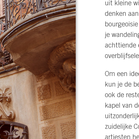
uit kleine w
denken aan 
bourgeoisi
je wandelin
achttiende 
overblijfse
Om een idee
kun je de b
ook de rest
kapel van d
uitzonderli
zuidelijke C
artiesten he