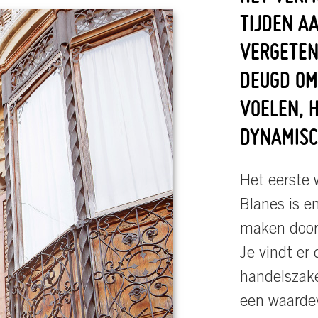
TIJDEN A
VERGETEN
DEUGD OM
VOELEN, 
DYNAMISC
Het eerste 
Blanes is e
maken door 
Je vindt e
handelszake
een waardev