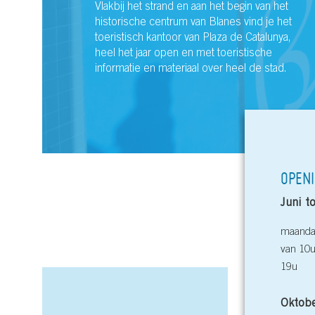
Vlakbij het strand en aan het begin van het
historische centrum van Blanes vind je het
toeristisch kantoor van Plaza de Catalunya,
heel het jaar open en met toeristische
informatie en materiaal over heel de stad.
OPEN
Juni t
maandag
van 10u
19u
Oktobe