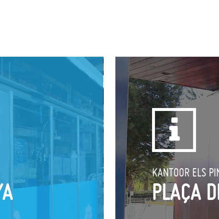
KANTOOR ELS PI
YA
PLAÇA D