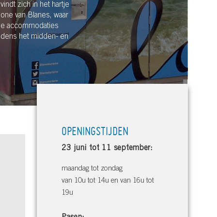
vindt zich in het hartje
zone van Blanes, waar
de accommodaties
tijdens het midden- en
OPENINGSTIJDEN
23 juni tot 11 september:
maandag tot zondag
van 10u tot 14u en van 16u tot
19u