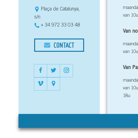
maandag
Plaça de Catalunya,
van 10u
s/n
+ 34 972 33 03 48
Van no
CONTACT
maandag
van 10u
Van Pa
maandag
van 10u
18u