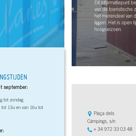
Dit informatiepunt be
van de toeristische 
het merendeel van 
liggen. Het is open 
hoogseizoen.
INGSTIJDEN
ot september:
 tot zondag
 tot 13u en van 16u tot
Plaça dels
Càmpings, s/n
+ 34 972 33 03 48
r: