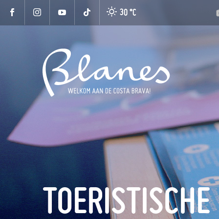
30 °
C
TOERISTISCHE