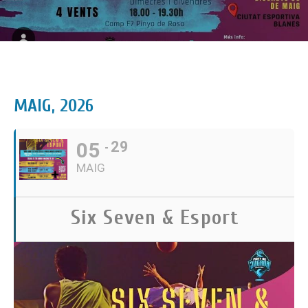
MAIG, 2026
05
29
MAIG
Six Seven & Esport