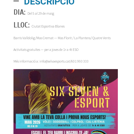
DESCRIPCIÓ
DIA:
Del 5 al 29 de maig
LLOC:
Ciutat Esportiva Blanes
Barris Valldolig/Mas Cremat — Mas Florit / La Plantera/ Quatre Vents
Activitats gratuïtes — per a joves de 1r a 4t ESO
Més informació a: info@selvaesports.cat/601 993 333