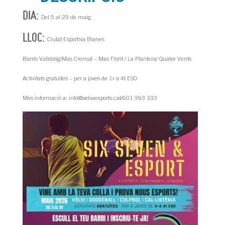
DIA:
Del 5 al 29 de maig
LLOC:
Ciutat Esportiva Blanes
Barris Valldolig/Mas Cremat – Mas Florit / La Plantera/ Quatre Vents
Activitats gratuïtes – per a joves de 1r a 4t ESO
Més informació a: info@selvaesports.cat/601 993 333