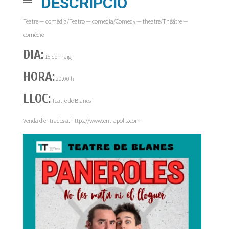
DESCRIPCIÓ
Teatre — comèdia/Teatro — comedia/Comedy — theatre/Théâtre —
comédie
DIA:
15 de maig
HORA:
20:00 h
LLOC:
Teatre de Blanes
Venda d’entrades a: https://www.entrapolis.com