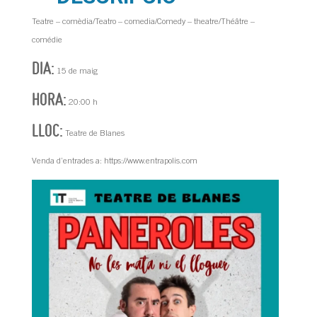
Teatre – comèdia/Teatro – comedia/Comedy – theatre/Théâtre –
comédie
DIA:
15 de maig
HORA:
20:00 h
LLOC:
Teatre de Blanes
Venda d’entrades a: https://www.entrapolis.com