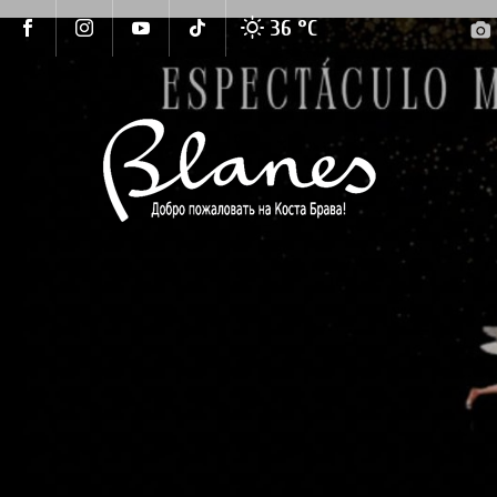
36 °
C