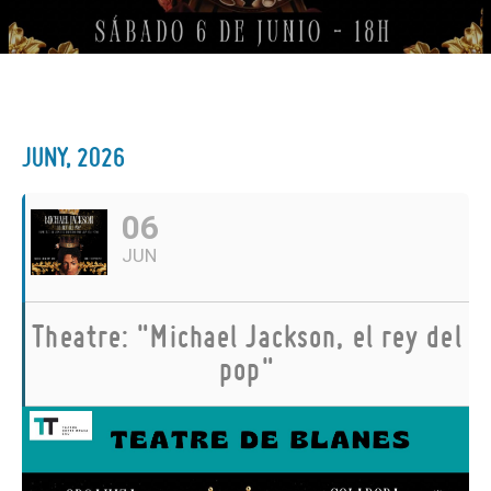
JUNY, 2026
06
JUN
Theatre: "Michael Jackson, el rey del
pop"