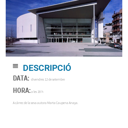
DESCRIPCIÓ
DATA:
divendres 12 de setembre
HORA:
a les 18 h
A càrrec de la seva autora Marta Caupena Anaya.