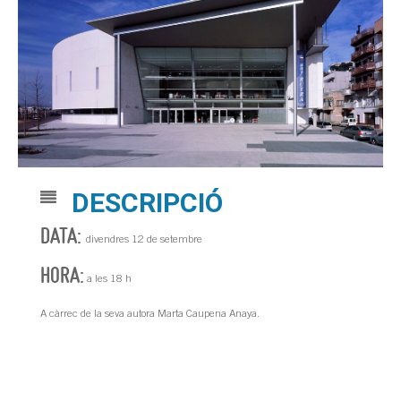
DESCRIPCIÓ
DATA:
divendres 12 de setembre
HORA:
a les 18 h
A càrrec de la seva autora Marta Caupena Anaya.