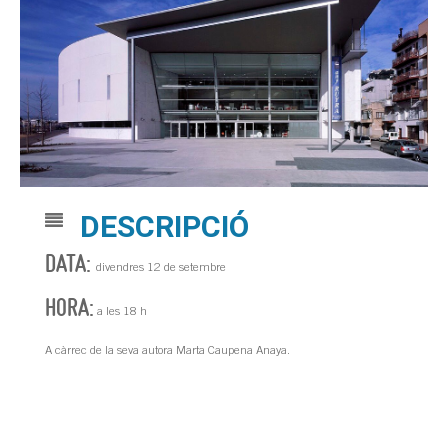
DESCRIPCIÓ
DATA:
divendres 12 de setembre
HORA:
a les 18 h
A càrrec de la seva autora Marta Caupena Anaya.