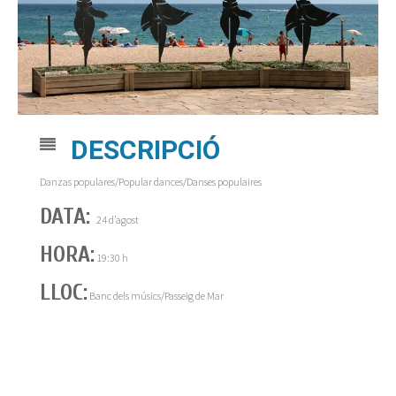
DESCRIPCIÓ
Danzas populares/Popular dances/Danses populaires
DATA:
24 d’agost
HORA:
19:30 h
LLOC:
Banc dels músics/Passeig de Mar