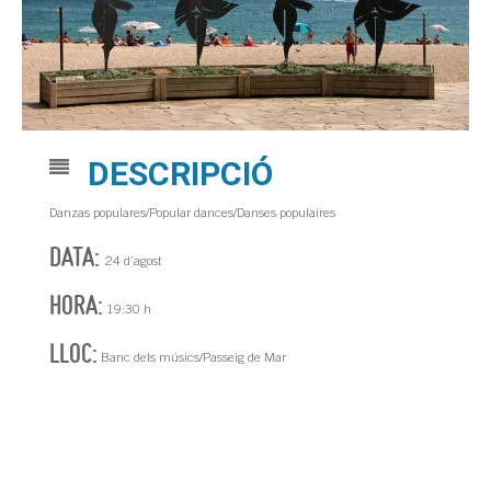
DESCRIPCIÓ
Danzas populares/Popular dances/Danses populaires
DATA:
24 d’agost
HORA:
19:30 h
LLOC:
Banc dels músics/Passeig de Mar