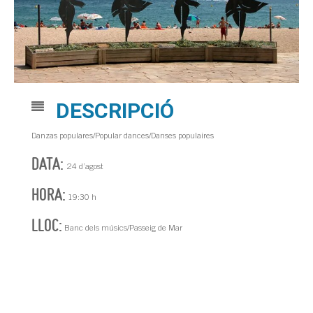
DESCRIPCIÓ
Danzas populares/Popular dances/Danses populaires
DATA:
24 d’agost
HORA:
19:30 h
LLOC:
Banc dels músics/Passeig de Mar