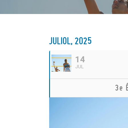
JULIOL, 2025
14
JUL
3e 