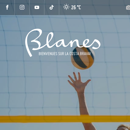
26 °
C