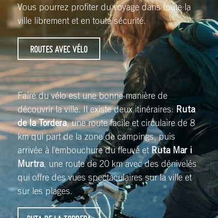
Vous pourrez profiter du voyage dans toute la
ville librement et en toute sécurité.
ROUTES AVEC VÉLO
Faire du vélo est une bonne manière de
découvrir la ville. Il existe deux itinéraires:
Ruta
de la Tordera
, une route facile et circulaire de 8
km qui part de la zone de campings, puis
arrivée à l’embouchure du fleuve et
Ruta Mar i
Murtra
, une route de 20 km avec des dénivelés
qui offre des vues spectaculaires sur la ville et
sur les plages.