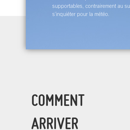
supportables, contrairement au su
s’inquiéter pour la météo.
COMMENT
ARRIVER