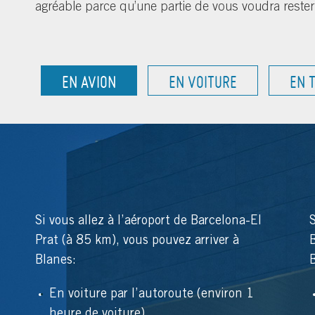
agréable parce qu’une partie de vous voudra rester 
EN AVION
EN VOITURE
EN 
Si vous allez à l’aéroport de Barcelona-El
S
Prat (à 85 km), vous pouvez arriver à
B
Blanes:
En voiture par l’autoroute (environ 1
heure de voiture).