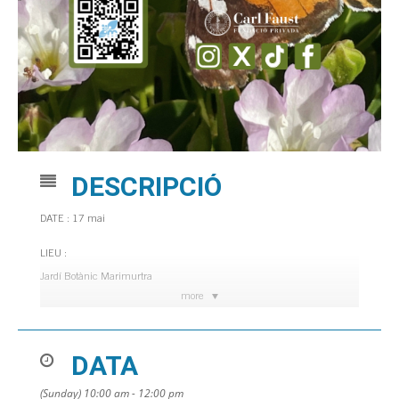
DESCRIPCIÓ
DATE : 17 mai
LIEU :
Jardí Botànic Marimurtra
more
HEURE : 10 h 00
DATA
(Sunday) 10:00 am - 12:00 pm