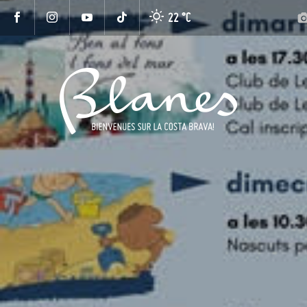
22 °
C