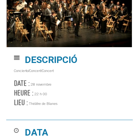
DESCRIPCIÓ
Concierto/Concert/Concert
DATE :
28 novembre
HEURE :
22 h 00
LIEU :
Théâtre de Blanes
DATA