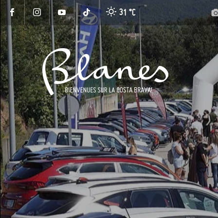
31 °
C