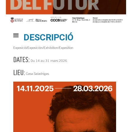
DESCRIPCIÓ
Exposició/Exposición/Exhibition/Exposition
DATES:
Du 14 au 31 mars 2026
LIEU:
Casa Saladrigas