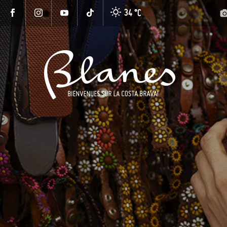
34 °
C