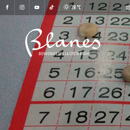
28 °
C