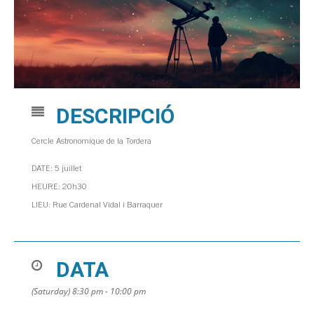
DESCRIPCIÓ
Cercle Astronomique de la Tordera
DATE: 5 juillet
HEURE: 20h30
LIEU: Rue Cardenal Vidal i Barraquer
DATA
(Saturday) 8:30 pm - 10:00 pm