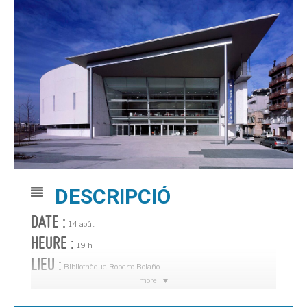
DESCRIPCIÓ
DATE :
14 août
HEURE :
19 h
LIEU :
Bibliothèque Roberto Bolaño
more
Podcast littéraire :
https://biblioteca.blanes.cat/dijousdelletresimots/