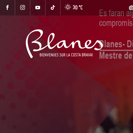
30 °
C