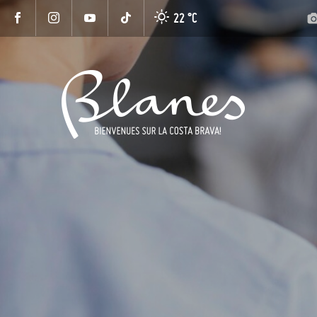
22 °
C