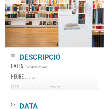
DESCRIPCIÓ
DATES :
Vendredi 25 avril
HEURE :
17h00
LIEU :
more
Bibliothèque Comarcal de Blanes
Avec Cristina Fernández Recassens et Ariadna Sarrats Carbó. À partir de
DATA
16 ans.