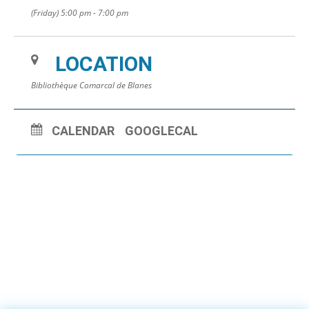
(Friday) 5:00 pm - 7:00 pm
Places limitées, inscriptions à la bibliothèque. À l’occasion de la
Journée Internationale de la Danse.
LOCATION
Bibliothèque Comarcal de Blanes
CALENDAR
GOOGLECAL