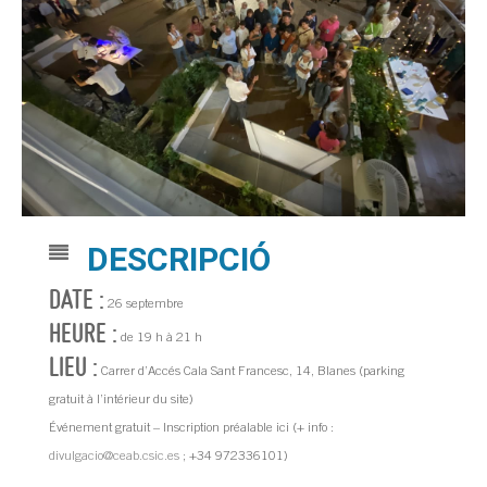
DESCRIPCIÓ
DATE :
26 septembre
HEURE :
de 19 h à 21 h
LIEU :
Carrer d’Accés Cala Sant Francesc, 14, Blanes (parking
gratuit à l’intérieur du site)
Événement gratuit – Inscription préalable ici (+ info :
divulgacio@ceab.csic.es
; +34 972336101)