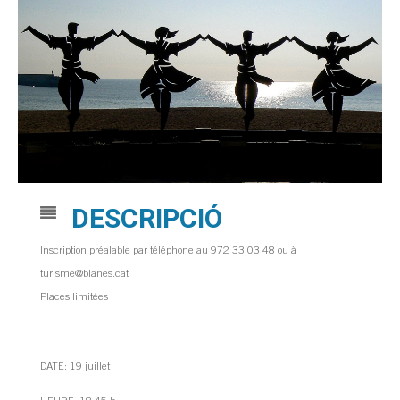
DESCRIPCIÓ
Inscription préalable par téléphone au 972 33 03 48 ou à
turisme@blanes.cat
Places limitées
DATE: 19 juillet