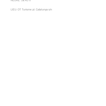
HEURE: 18.45 h
LIEU: OT Turisme pl. Catalunya s/n