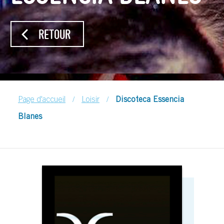
RETOUR
/
/
Page d'accueil
Loisir
Discoteca Essencia
Blanes