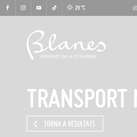
29 °
C
TRANSPORT 
TORNA A RESULTATS